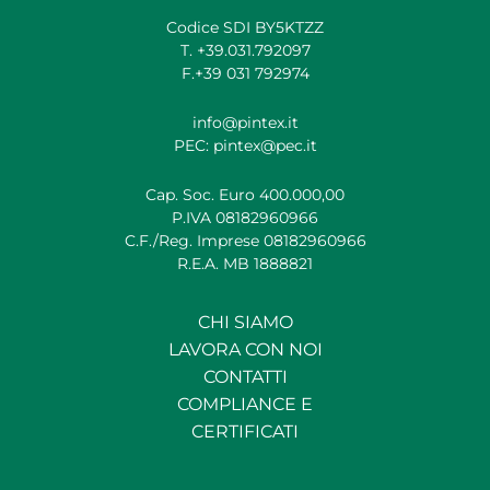
Codice SDI BY5KTZZ
T. +39.031.792097
F.+39 031 792974
info@pintex.it
PEC: pintex@pec.it
Cap. Soc. Euro 400.000,00
P.IVA 08182960966
C.F./Reg. Imprese 08182960966
R.E.A. MB 1888821
CHI SIAMO
LAVORA CON NOI
CONTATTI
COMPLIANCE E
CERTIFICATI