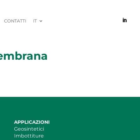

CONTATTI
IT
membrana
APPLICAZIONI
Geosintetici
Imbottiture