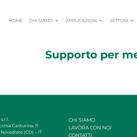
HOME
CHI SIAMO
APPLICAZIONI
SETTORI
Supporto per 
s.r.l.
CHI SIAMO
cchia Canturina, 11
LAVORA CON NOI
Novedrate (CO) – IT
CONTATTI