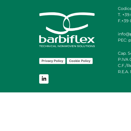
Codic
T. +39
F.+39 
info@p
PEC: p
Cap. S
P.IVA
Privacy Policy
Cookie Policy
C.F./
R.E.A.