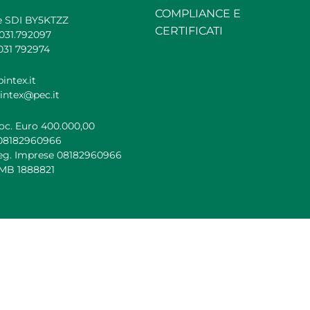
COMPLIANCE E
e SDI BY5KTZZ
CERTIFICATI
.031.792097
031 792974
intex.it
intex@pec.it
oc. Euro 400.000,00
 08182960966
Reg. Imprese 08182960966
 MB 1888821