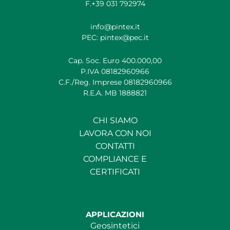
F.+39 031 792974
info@pintex.it
PEC: pintex@pec.it
Cap. Soc. Euro 400.000,00
P.IVA 08182960966
C.F./Reg. Imprese 08182960966
R.E.A. MB 1888821
CHI SIAMO
LAVORA CON NOI
CONTATTI
COMPLIANCE E
CERTIFICATI
APPLICAZIONI
Geosintetici