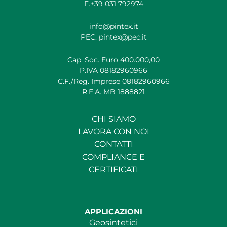
F.+39 031 792974
info@pintex.it
PEC: pintex@pec.it
Cap. Soc. Euro 400.000,00
P.IVA 08182960966
C.F./Reg. Imprese 08182960966
R.E.A. MB 1888821
CHI SIAMO
LAVORA CON NOI
CONTATTI
COMPLIANCE E
CERTIFICATI
APPLICAZIONI
Geosintetici