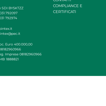
COMPLIANCE E
e SDI BY5KTZZ
CERTIFICATI
.031.792097
031 792974
intex.it
intex@pec.it
oc. Euro 400.000,00
 08182960966
Reg. Imprese 08182960966
 MB 1888821