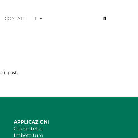

CONTATTI
IT
e il post.
APPLICAZIONI
Geosintetici
Imbottiture