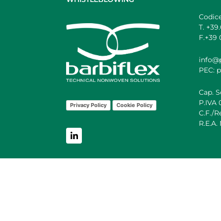
Codic
T. +39
F.+39 
info@p
PEC: p
Cap. S
P.IVA
Privacy Policy
Cookie Policy
C.F./
R.E.A.