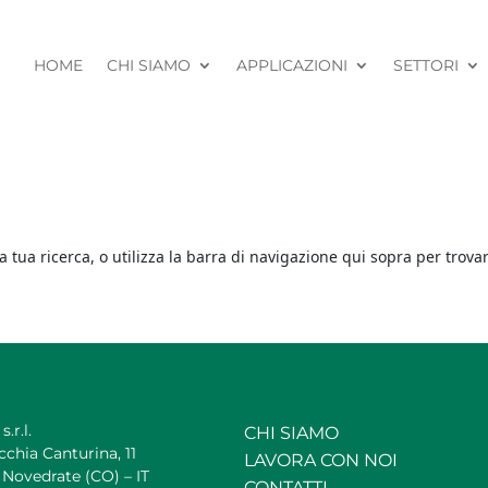
HOME
CHI SIAMO
APPLICAZIONI
SETTORI
a tua ricerca, o utilizza la barra di navigazione qui sopra per trovar
s.r.l.
CHI SIAMO
cchia Canturina, 11
LAVORA CON NOI
Novedrate (CO) – IT
CONTATTI